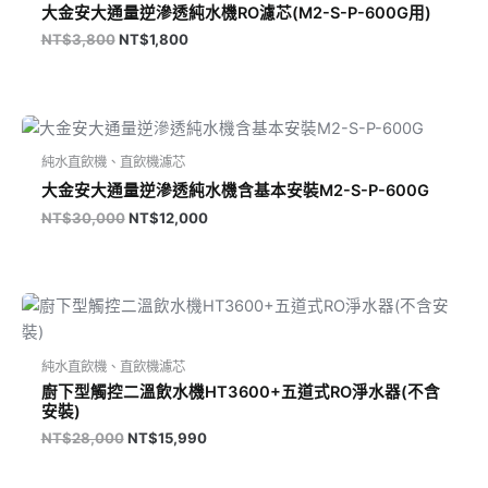
大金安大通量逆滲透純水機RO濾芯(M2-S-P-600G用)
NT$3,800。
NT$1,800。
NT$
3,800
NT$
1,800
原
目
始
前
價
價
純水直飲機、直飲機濾芯
格：
格：
大金安大通量逆滲透純水機含基本安裝M2-S-P-600G
NT$30,000。
NT$12,000。
NT$
30,000
NT$
12,000
原
目
始
前
價
價
格：
格：
純水直飲機、直飲機濾芯
NT$28,000。
NT$15,990。
廚下型觸控二溫飲水機HT3600+五道式RO淨水器(不含
安裝)
NT$
28,000
NT$
15,990