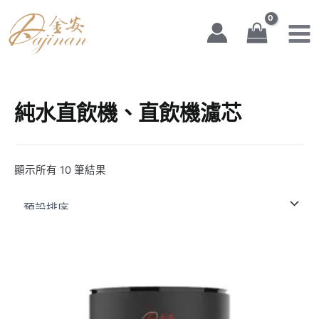
搜
1
1
7
6
1
2
3
7
3
1
跳
Mai
尋
個
個
個
個
個
個
個
個
個
0
至
產
產
產
產
產
產
產
產
產
個
Men
主
品
品
品
品
品
品
品
品
品
產
要
品
內
容
純水直飲機、直飲機濾芯
顯示所有 10 筆結果
原
目
始
前
價
價
格：
格：
NT$21,000。
NT$12,000。