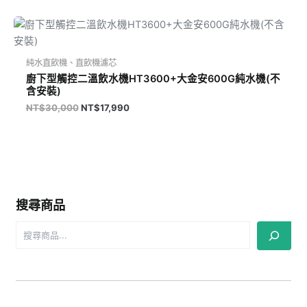
原
目
始
前
價
價
格：
格：
純水直飲機、直飲機濾芯
NT$30,000。
NT$17,990。
廚下型觸控二溫飲水機HT3600+大金安600G純水機(不
含安裝)
NT$
30,000
NT$
17,990
搜尋商品