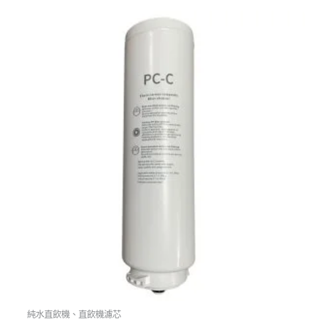
原
目
始
前
價
價
格：
格：
NT$2,300。
NT$1,800。
純水直飲機、直飲機濾芯