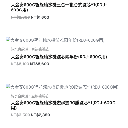
大金安600G智能純水機三合一複合式濾芯*1(RDJ-
600G用)
NT$
2,300
NT$
1,800
原
目
始
前
價
價
純水直飲機、直飲機濾芯
格：
格：
大金安600G智能純水機濾芯兩年份(RDJ-600G用)
NT$8,100。
NT$5,600。
NT$
8,100
NT$
5,600
原
目
始
前
價
價
純水直飲機、直飲機濾芯
格：
格：
大金安600G智能純水機逆滲透RO膜濾芯*1(RDJ-600G
NT$3,500。
NT$2,880。
用)
NT$
3,500
NT$
2,880