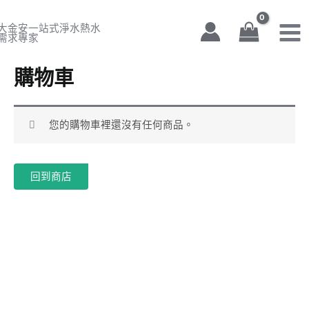
跳
Mai
至
Men
主
要
購物車
內
容
您的購物車裡還沒有任何商品。
回到商店