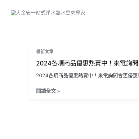
跳
至
主
要
內
容
2024
最新文章
各
2024各項商品優惠熱賣中！來電詢
項
商
2024各項商品優惠熱賣中！來電詢問會更優惠唷
品
閱讀全文 »
優
惠
熱
賣
中！
來